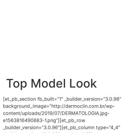
Top Model Look
[et_pb_section fb_built=”1″ _builder_version=”3.0.96″
background_image=”http://dermoclin.com.br/wp-
content/uploads/2019/07/DERMATOLOGIA.jpg-
e1563816490883-1.png”][et_pb_row
_builder_version=”3.0.96″][et_pb_column type=”4_4″