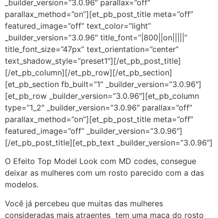
_builder_version=”3.0.96″ parallax=”off”
parallax_method=”on”][et_pb_post_title meta=”off”
featured_image=”off” text_color=”light”
_builder_version=”3.0.96″ title_font=”|800||on|||||”
title_font_size=”47px” text_orientation=”center”
text_shadow_style=”preset1″][/et_pb_post_title]
[/et_pb_column][/et_pb_row][/et_pb_section]
[et_pb_section fb_built=”1″ _builder_version=”3.0.96″]
[et_pb_row _builder_version=”3.0.96″][et_pb_column
type=”1_2″ _builder_version=”3.0.96″ parallax=”off”
parallax_method=”on”][et_pb_post_title meta=”off”
featured_image=”off” _builder_version=”3.0.96″]
[/et_pb_post_title][et_pb_text _builder_version=”3.0.96″]
O Efeito Top Model Look com MD codes, consegue
deixar as mulheres com um rosto parecido com a das
modelos.
Você já percebeu que muitas das mulheres
consideradas mais atraentes tem uma maça do rosto